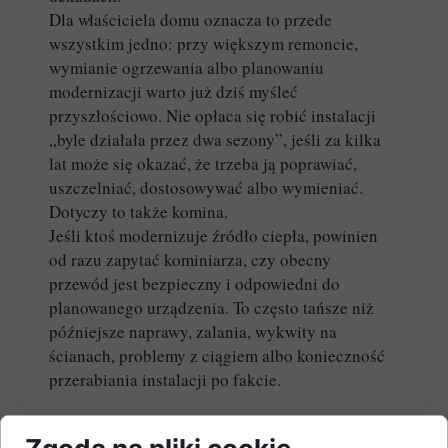
Dla właściciela domu oznacza to przede
wszystkim jedno: przy większym remoncie,
wymianie ogrzewania albo planowaniu
modernizacji warto już dziś myśleć
przyszłościowo. Nie opłaca się robić instalacji
„byle działała przez dwa sezony”, jeśli za kilka
lat może się okazać, że trzeba ją poprawiać,
uszczelniać, dostosowywać albo wymieniać.
Dotyczy to także komina.
Jeśli ktoś modernizuje źródło ciepła, powinien
od razu zapytać kominiarza, czy obecny
przewód jest bezpieczny i odpowiedni do
planowanego urządzenia. To często tańsze niż
późniejsze naprawy, zalania, wykwity na
ścianach, problemy z ciągiem albo konieczność
przerabiania instalacji po fakcie.
Polski obowiązek kontroli