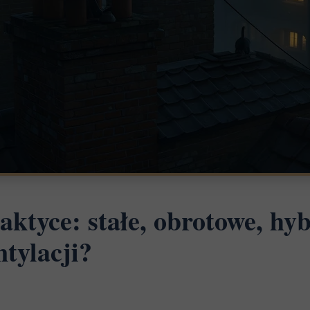
ktyce: stałe, obrotowe, hy
ntylacji?