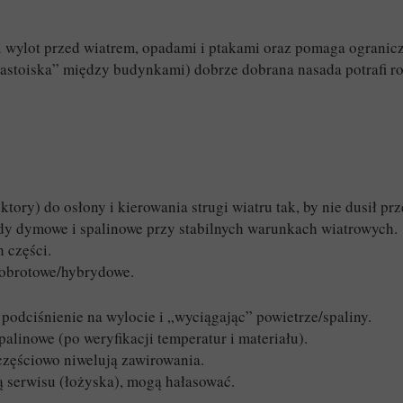
 wylot przed wiatrem, opadami i ptakami oraz pomaga ograniczy
zastoiska” między budynkami) dobrze dobrana nasada potrafi 
ktory) do osłony i kierowania strugi wiatru tak, by nie dusił pr
dy dymowe i spalinowe przy stabilnych warunkach wiatrowych.
 części.
 obrotowe/hybrydowe.
podciśnienie na wylocie i „wyciągając” powietrze/spaliny.
linowe (po weryfikacji temperatur i materiału).
częściowo niwelują zawirowania.
 serwisu (łożyska), mogą hałasować.