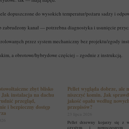
le dopuszczone do wysokich temperatur/pożaru sadzy i odpowi
ub zabrudzony kanał — potrzebna diagnostyka i usunięcie przycz
olowanych przez system mechaniczny bez projektu/zgody insta
kim, a obrotowe/hybrydowe częściej – zgodnie z instrukcją.
otowoltaiczne zbyt blisko
Pellet wygląda dobrze, ale 
Jak instalacja na dachu
niszczyć komin. Jak sprawd
udnić przegląd,
jakość opału według nowyc
nie i bezpieczny dostęp
przepisów?
rza
23 lipca 2026
2026
Pellet drzewny kojarzy się z 
czystym i nowoczesnym 