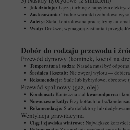
3) Nasady hybrydowe (z silnikiem)
Jak działają:
Łączą turbinę z napędem elektrycz
Zastosowanie:
Trudne warunki (zabudowa wysoka,
Zalety:
Stała, kontrolowana praca; tryby automa
Wady:
Droższe; wymagają zasilania i przeglądó
Dobór do rodzaju przewodu i źród
Przewód dymowy (kominek, kocioł na dre
Temperatura i sadza:
Nasada musi być odporna n
Średnica i kształt:
Nie zwężaj wylotu — dobiera
Rekomendacje:
Stałe lub hybrydowe; obrotowe t
Przewód spalinowy (gaz, olej)
Kondensat:
kwasoodporna
Konieczna stal
i kon
Nowoczesne kotły:
Przy kotłach turbo/kondensac
Rekomendacje:
Stałe deflektory lub dedykowane
Wentylacja grawitacyjna
Ciąg i zjawiska wiatrowe:
Największe korzyści z
Rekuperacja:
Z wentylacją mechaniczną nie łąc