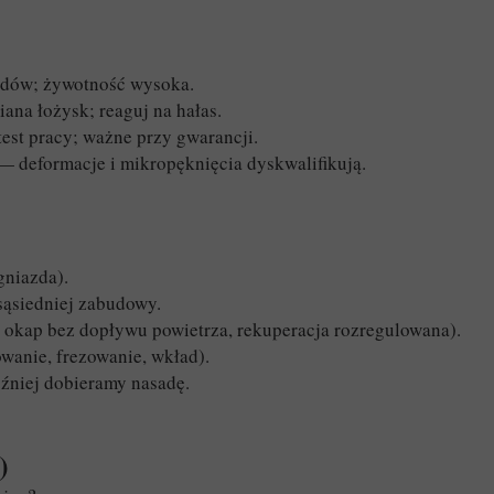
sadów; żywotność wysoka.
na łożysk; reaguj na hałas.
test pracy; ważne przy gwarancji.
 deformacje i mikropęknięcia dyskwalifikują.
gniazda).
sąsiedniej zabudowy.
 okap bez dopływu powietrza, rekuperacja rozregulowana).
wanie, frezowanie, wkład).
óźniej dobieramy nasadę.
)