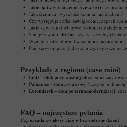
Jaki to przewód: dymowy / spalinowy / wentylac
Jakie paliwo/urządzenie grzewcze (i czy produc
Jaka średnica i wysokość komina nad dachem?
Czy występuje cofka, zawilgocenie, zapach spali
Jakie są warunki wiatrowe (osłonięty dziedzini
Stan przewodu: drożny, czysty, szczelny (kamera
Wymogi materiałowe: kwasoodporna/żaroodporna,
Plan serwisu: przegląd sezonowy, czyszczenie, e
Przykłady z regionu (case mini)
Łódź – blok przy wąskiej ulicy:
silne zawirowan
Pabianice – dom „wiatrowy”:
częste podmuchy 
Lutomiersk – dom po termomodernizacji:
szcz
FAQ – najczęstsze pytania
Czy nasada zwiększy ciąg w bezwietrzny dzień?
Stałe: nie, tylko stabilizują. Obrotowe: słabo. 