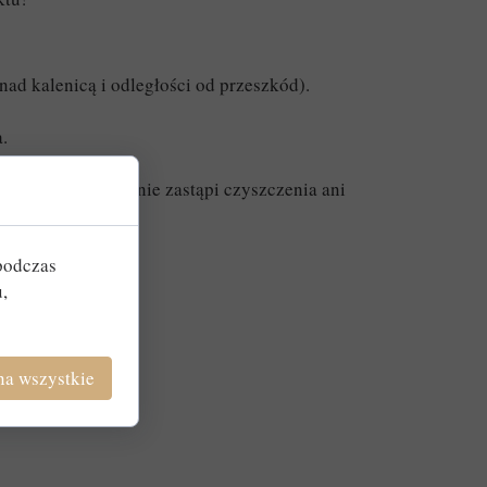
ad kalenicą i odległości od przeszkód).
.
.
czelności. Nasada nie zastąpi czyszczenia ani
podczas
,
na wszystkie