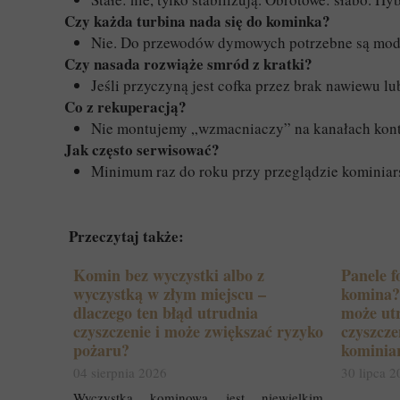
Czy każda turbina nada się do kominka?
Nie. Do przewodów dymowych potrzebne są mode
Czy nasada rozwiąże smród z kratki?
Jeśli przyczyną jest cofka przez brak nawiewu l
Co z rekuperacją?
Nie montujemy „wzmacniaczy” na kanałach kontr
Jak często serwisować?
Minimum raz do roku przy przeglądzie kominiars
Przeczytaj także:
Komin bez wyczystki albo z
Panele f
wyczystką w złym miejscu –
komina? 
dlaczego ten błąd utrudnia
może utr
czyszczenie i może zwiększać ryzyko
czyszcze
pożaru?
kominia
04 sierpnia 2026
30 lipca 
Wyczystka kominowa jest niewielkim