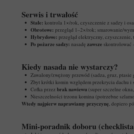
Serwis i trwałość
Stałe:
kontrola 1×/rok, czyszczenie z sadzy i o
Obrotowe:
przegląd 1–2×/rok; smarowanie/wymia
Hybrydowe:
przegląd elektryczny, czyszczenie, 
Po pożarze sadzy:
zawsze
nasadę
skontrolować —
Kiedy nasada nie wystarczy?
Zawalony/zwężony przewód (sadza, gruz, ptasie 
Zbyt krótki komin względem przekrycia dachu i 
brak nawiewu
Cofka przez
(super szczelne okna,
Nieszczelności trzonu komina (potrzebne szlamo
Wtedy najpierw naprawiamy przyczynę
, dopiero p
Mini-poradnik doboru (checklista