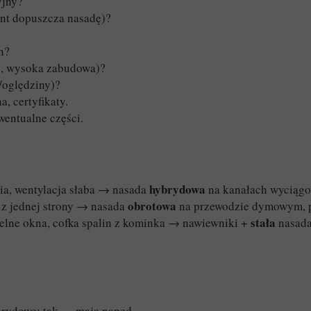
yjny?
ent dopuszcza nasadę)?
n?
ec, wysoka zabudowa)?
/oględziny)?
 certyfikaty.
wentualne części.
hybrydowa
ia, wentylacja słaba → nasada
na kanałach wyciągo
obrotowa
z jednej strony → nasada
na przewodzie dymowym, p
stała
elne okna, cofka spalin z kominka → nawiewniki +
nasada 
Hybrydowe: tak — mają napęd.