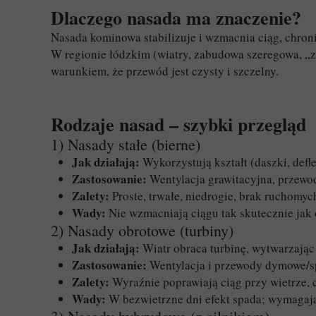
Dlaczego nasada ma znaczenie?
Nasada kominowa stabilizuje i wzmacnia ciąg, chroni
W regionie łódzkim (wiatry, zabudowa szeregowa, „
warunkiem, że przewód jest czysty i szczelny.
Rodzaje nasad – szybki przegląd
1) Nasady stałe (bierne)
Jak działają:
Wykorzystują kształt (daszki, defle
Zastosowanie:
Wentylacja grawitacyjna, przewo
Zalety:
Proste, trwałe, niedrogie, brak ruchomych
Wady:
Nie wzmacniają ciągu tak skutecznie jak
2) Nasady obrotowe (turbiny)
Jak działają:
Wiatr obraca turbinę, wytwarzając 
Zastosowanie:
Wentylacja i przewody dymowe/spa
Zalety:
Wyraźnie poprawiają ciąg przy wietrze, 
Wady:
W bezwietrzne dni efekt spada; wymagają