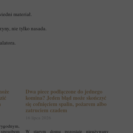
edni materiał.
yny, nie tylko nasada.
latora.
może
Dwa piece podłączone do jednego
zić
komina? Jeden błąd może skończyć
h
się cofnięciem spalin, pożarem albo
zatruciem czadem
16 lipca 2026
wygodnym,
sposobem
W starym domu pozostaje nieużywany