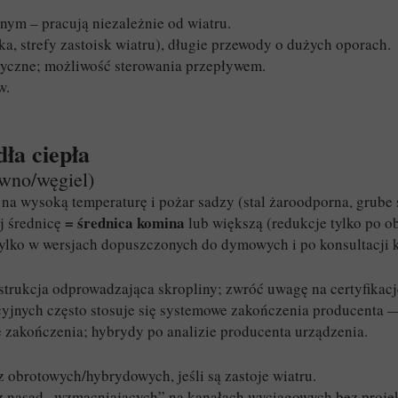
nym – pracują niezależnie od wiatru.
 strefy zastoisk wiatru), długie przewody o dużych oporach.
tyczne; możliwość sterowania przepływem.
w.
ła ciepła
wno/węgiel)
a wysoką temperaturę i pożar sadzy (stal żaroodporna, grube 
= średnica komina
j średnicę
lub większą (redukcje tylko po ob
ylko w wersjach dopuszczonych do dymowych i po konsultacji k
strukcja odprowadzająca skropliny; zwróć uwagę na certyfikację
yjnych często stosuje się systemowe zakończenia producenta 
 zakończenia; hybrydy po analizie producenta urządzenia.
 obrotowych/hybrydowych, jeśli są zastoje wiatru.
z nasad „wzmacniających” na kanałach wyciągowych bez proje