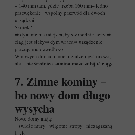
– 140 mm tam, gdzie trzeba 160 mm– jedno
przewężenie– wspólny przewód dla dwóch
urządzeń
Skutek?
➡ dym nie ma miejsca, by swobodnie uciec➡
ciąg jest słaby➡ dym wraca➡ urządzenie
pracuje nieprawidłowo
W nowych domach moc urządzeń jest niższa,
nie średnica komina może zabijać ciąg.
ale…
7. Zimne kominy –
bo nowy dom długo
wysycha
Nowe domy mają:
– świeże mury– wilgotne stropy– niezagrzaną
bryłę