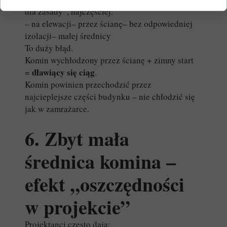
dla zasady”, najczęściej:
– na elewacji– przez ścianę– bez odpowiedniej
izolacji– małej średnicy
To duży błąd.
Komin wychłodzony przez ścianę + zimny start
dławiący się ciąg
=
.
Komin powinien przechodzić przez
najcieplejsze części budynku – nie chłodzić się
jak w zamrażarce.
6. Zbyt mała
średnica komina –
efekt „oszczędności
w projekcie”
Projektanci często dają: