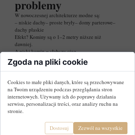
problemy
W nowoczesnej architekturze modne są:
– niskie dachy– proste bryły– domy parterowe–
dachy płaskie
Efekt? Kominy są o 1–2 metry niższe niż
dawniej.
A niski komin = słabszy ciąg.
Za mała wysokość + zimne powietrze + szczelny
Zgoda na pliki cookie
komin, który prawie nie pracuje.
dom =
5. Komin
Cookies to małe pliki danych, które są przechowywane
na Twoim urządzeniu podczas przeglądania stron
wyprowadzony przez
internetowych. Używamy ich do poprawy działania
serwisu, personalizacji treści, oraz analizy ruchu na
ścianę boczną
stronie.
zamiast przez dach
Dostosuj
Zezwól na wszystkie
W wielu nowych projektach komin „montuje się