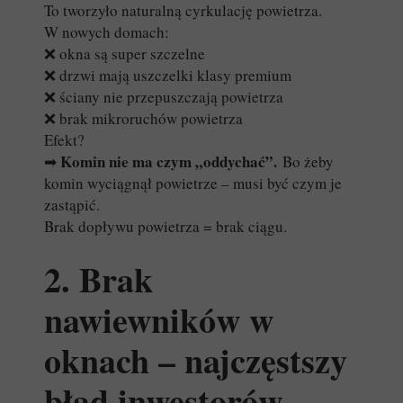
To tworzyło naturalną cyrkulację powietrza.
W nowych domach:
❌ okna są super szczelne
❌ drzwi mają uszczelki klasy premium
❌ ściany nie przepuszczają powietrza
❌ brak mikroruchów powietrza
Efekt?
Komin nie ma czym „oddychać”.
➡
Bo żeby
komin wyciągnął powietrze – musi być czym je
zastąpić.
Brak dopływu powietrza = brak ciągu.
2. Brak
nawiewników w
oknach – najczęstszy
błąd inwestorów