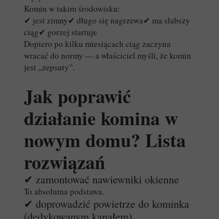
Komin w takim środowisku:
✔ jest zimny✔ długo się nagrzewa✔ ma słabszy
ciąg✔ gorzej startuje
Dopiero po kilku miesiącach ciąg zaczyna
wracać do normy — a właściciel myśli, że komin
jest „zepsuty”.
Jak poprawić
działanie komina w
nowym domu? Lista
rozwiązań
✔ zamontować nawiewniki okienne
To absolutna podstawa.
✔ doprowadzić powietrze do kominka
(dedykowanym kanałem)