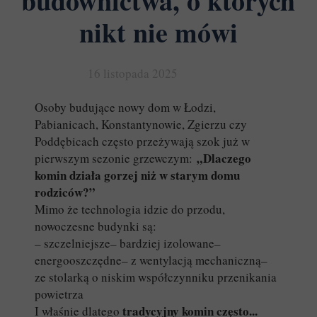
budownictwa, o których
nikt nie mówi
16 listopada 2025
Osoby budujące nowy dom w Łodzi,
Pabianicach, Konstantynowie, Zgierzu czy
Poddębicach często przeżywają szok już w
„Dlaczego
pierwszym sezonie grzewczym:
komin działa gorzej niż w starym domu
rodziców?”
Mimo że technologia idzie do przodu,
nowoczesne budynki są:
– szczelniejsze– bardziej izolowane–
energooszczędne– z wentylacją mechaniczną–
ze stolarką o niskim współczynniku przenikania
powietrza
tradycyjny komin często...
I właśnie dlatego