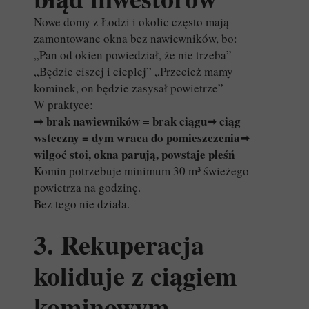
Nowe domy z Łodzi i okolic często mają
zamontowane okna bez nawiewników, bo:
„Pan od okien powiedział, że nie trzeba”
„Będzie ciszej i cieplej” „Przecież mamy
kominek, on będzie zasysał powietrze”
W praktyce:
brak nawiewników = brak ciągu
ciąg
➡
➡
wsteczny = dym wraca do pomieszczenia
➡
wilgoć stoi, okna parują, powstaje pleśń
Komin potrzebuje minimum 30 m³ świeżego
powietrza na godzinę.
Bez tego nie działa.
3. Rekuperacja
koliduje z ciągiem
kominowym