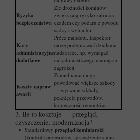
naprawy usterek.
Złe drożności kominów
Ryzyko
zwiększają ryzyko zatrucia
bezpieczeństwa
czadem czy pożaru z powodu
sadzy i wybuchu.
Prócz mandatu, Inspektor
Kary
może podejmować działania
administracyjne
nadzorcze, np. wymagać
dodatkowe
natychmiastowego usunięcia
zagrożeń.
Zaniedbania mogą
powodować większe szkody
Koszty napraw
— wyrwane wkłady,
awarii
pęknięcia przewodów,
konieczność remontów.
3. Ile to kosztuje — przegląd,
czyszczenie, modernizacja?
przegląd kominiarski
Standardowy
(kontrola przewodów, sprawdzenie stanu