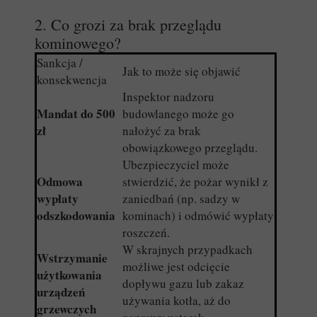
2. Co grozi za brak przeglądu
kominowego?
Sankcja /
Jak to może się objawić
konsekwencja
Inspektor nadzoru
Mandat do 500
budowlanego może go
zł
nałożyć za brak
obowiązkowego przeglądu.
Ubezpieczyciel może
Odmowa
stwierdzić, że pożar wynikł z
wypłaty
zaniedbań (np. sadzy w
odszkodowania
kominach) i odmówić wypłaty
roszczeń.
W skrajnych przypadkach
Wstrzymanie
możliwe jest odcięcie
użytkowania
dopływu gazu lub zakaz
urządzeń
używania kotła, aż do
grzewczych