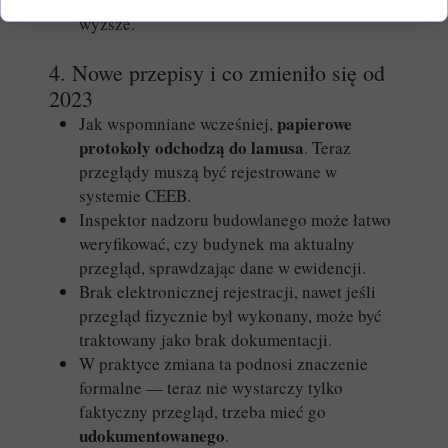
wyższe.
4. Nowe przepisy i co zmieniło się od
2023
papierowe
Jak wspomniane wcześniej,
protokoły odchodzą do lamusa
. Teraz
przeglądy muszą być rejestrowane w
systemie CEEB.
Inspektor nadzoru budowlanego może łatwo
weryfikować, czy budynek ma aktualny
przegląd, sprawdzając dane w ewidencji.
Brak elektronicznej rejestracji, nawet jeśli
przegląd fizycznie był wykonany, może być
traktowany jako brak dokumentacji.
W praktyce zmiana ta podnosi znaczenie
formalne — teraz nie wystarczy tylko
faktyczny przegląd, trzeba mieć go
udokumentowanego
.