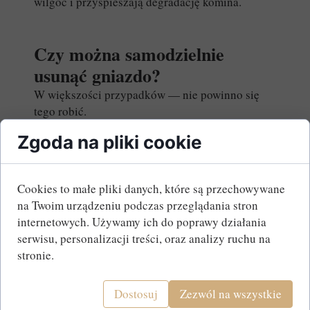
wilgoć i przyspieszają degradację komina.
Czy można samodzielnie
usunąć gniazdo?
W większości przypadków — nie powinno się
tego robić.
Dlaczego?
Zgoda na pliki cookie
W Polsce wiele gatunków ptaków objętych jest
ochroną prawną. Usunięcie gniazda w okresie
lęgowym może być niezgodne z przepisami.
Cookies to małe pliki danych, które są przechowywane
Dodatkowo samodzielne działania są
na Twoim urządzeniu podczas przeglądania stron
niebezpieczne:
internetowych. Używamy ich do poprawy działania
ryzyko upadku z dachu,
serwisu, personalizacji treści, oraz analizy ruchu na
możliwość uszkodzenia komina,
stronie.
brak oceny drożności przewodu po
usunięciu przeszkody.
Dostosuj
Zezwól na wszystkie