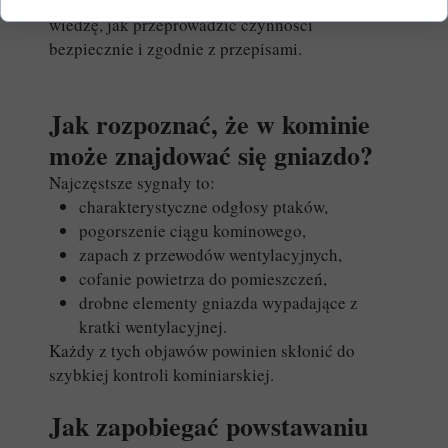
Kominiarz
posiada odpowiednie narzędzia oraz
wiedzę, jak przeprowadzić czynności
bezpiecznie i zgodnie z przepisami.
Jak rozpoznać, że w kominie
może znajdować się gniazdo?
Najczęstsze sygnały to:
charakterystyczne odgłosy ptaków,
pogorszenie ciągu kominowego,
zapach z przewodów wentylacyjnych,
cofanie powietrza do pomieszczeń,
drobne elementy gniazda wypadające z
kratki wentylacyjnej.
Każdy z tych objawów powinien skłonić do
szybkiej kontroli kominiarskiej.
Jak zapobiegać powstawaniu